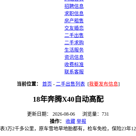
招聘信息
求职信息
房产租售
交友婚恋
二手出售
二手求购
生活服务
资讯信息
收费标准
联系客服
当前位置：
首页
-
二手出售列表
[
我要发布信息
]
18年奔腾X40自动高配
更新日期： 2026-08-06 浏览量：731
操作：
收藏
举报
，实表3万2千多公里，原车雪地旱地胎都有，检车免检，保险23年