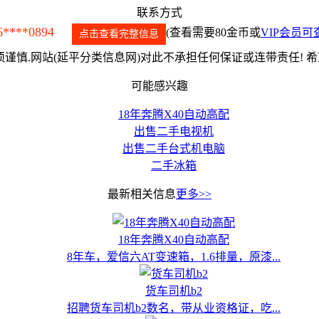
联系方式
6****0894
(查看需要80金币或
VIP会员可
点击查看完整信息
谨慎.网站(延平分类信息网)对此不承担任何保证或连带责任! 
可能感兴趣
18年奔腾X40自动高配
出售二手电视机
出售二手台式机电脑
二手冰箱
最新相关信息
更多>>
18年奔腾X40自动高配
8年车，爱信六AT变速箱，1.6排量，原漆...
货车司机b2
招聘货车司机b2数名，带从业资格证，吃...