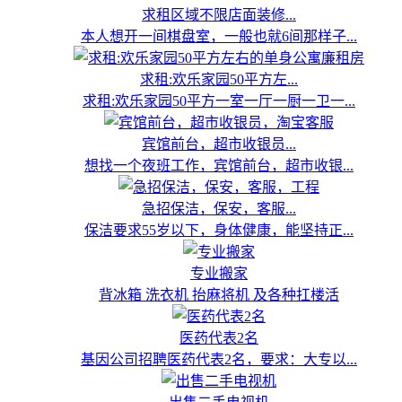
求租区域不限店面装修...
本人想开一间棋盘室，一般也就6间那样子...
求租:欢乐家园50平方左...
求租:欢乐家园50平方一室一厅一厨一卫一...
宾馆前台，超市收银员...
想找一个夜班工作，宾馆前台，超市收银...
急招保洁，保安，客服...
保洁要求55岁以下，身体健康，能坚持正...
专业搬家
背冰箱 洗衣机 抬麻将机 及各种扛楼活
医药代表2名
基因公司招聘医药代表2名，要求：大专以...