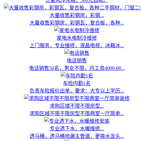
三星风冷冰箱，500元自取。
大量收售彩钢房，彩钢...
大量收售彩钢房，彩钢瓦，复合板，各种...
家电水电制冷维修
上门服务，专业维修，液晶电视，冰箱冰...
电话销售
电话销售50名，男女不限，月工资4000-80...
车险内勤1名
负责车险报价出单，要求：大专以上学历...
求购区域不限不限房型...
求购区域不限不限房型不限两室一厅简单...
专业透下水，水暖维修...
透马桶，透马桶地漏主管道，更换水龙头...