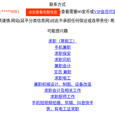
联系方式
1****9081
(查看需要80金币或
VIP会员可
点击查看完整信息
谨慎.网站(延平分类信息网)对此不承担任何保证或连带责任! 
可能感兴趣
求职（寒假工）
手机兼职
求职保安
求职司机
兼职会计
文员 兼职
求职电工
兼职机械设计、制图、设备改造
求职会计及相关工作
求职厨师工作
手机短视频拍摄、剪辑、抖音快手
男，有电工证求职