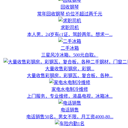
回收钢琴
常年回收钢琴 价位不超过两千元
求职司机
本人男，24岁有c1证，驾龄两年。想求一...
二手冰箱
三星风冷冰箱，500元自取。
大量收售彩钢房，彩钢...
大量收售彩钢房，彩钢瓦，复合板，各种...
家电水电制冷维修
上门服务，专业维修，液晶电视，冰箱冰...
电话销售
电话销售50名，男女不限，月工资4000-80...