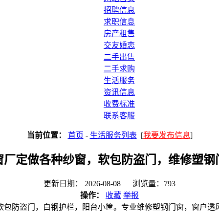
招聘信息
求职信息
房产租售
交友婚恋
二手出售
二手求购
生活服务
资讯信息
收费标准
联系客服
当前位置：
首页
-
生活服务列表
[
我要发布信息
]
窗厂定做各种纱窗，软包防盗门，维修塑钢
更新日期： 2026-08-08 浏览量：793
操作：
收藏
举报
软包防盗门，白钢护栏，阳台小筐。专业维修塑钢门窗，窗户透