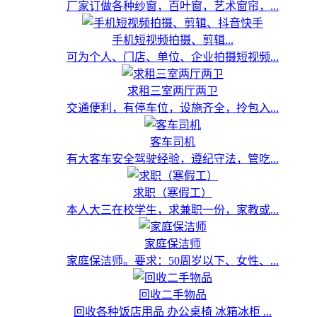
厂家订做各种纱窗，百叶窗，艺术窗帘，...
手机短视频拍摄、剪辑...
可为个人、门店、单位、企业拍摄短视频...
求租三室两厅两卫
交通便利，有停车位，设施齐全，拎包入...
客车司机
有大客车安全驾驶经验，遵纪守法，管吃...
求职（寒假工）
本人大三在校学生，求兼职一份，家教或...
家庭保洁师
家庭保洁师。要求：50周岁以下、女性、...
回收二手物品
回收各种饭店用品 办公桌椅 冰箱冰柜 ...