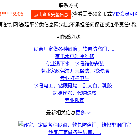
联系方式
8****5906
(查看需要80金币或
VIP会员可
点击查看完整信息
谨慎.网站(延平分类信息网)对此不承担任何保证或连带责任! 
可能感兴趣
纱窗厂定做各种纱窗，软包防盗门，...
家电水电制冷维修
专业透下水，水暖维修安装
专业家政保洁开荒保洁，擦玻璃
专业打扫卫生
水暖电工，钻眼砸墙，刮大白，乳胶...
跑腿代驾，代购送餐
专业搬家
最新相关信息
更多>>
纱窗厂定做各种纱窗，...